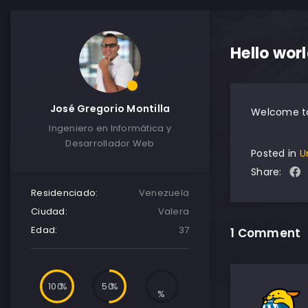
Hello worl
José Gregorio Montilla
Welcome to W
Ingeniero en Informática y
Desarrollador Web
Posted in
U
Share:
Residenciado:
Venezuela
Ciudad:
Valera
Edad:
37
1 Comment
100
50