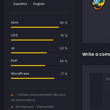
Español
English
html
85 %
CSS
75 %
Js
65 %
Write a co
PHP
65 %
WordPress
90 %
- Solido conocimiento técnico
en Informática.
Workpress - Elementor.